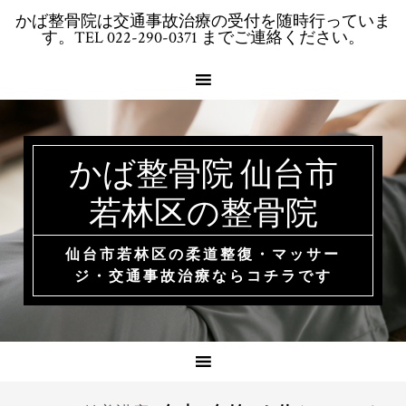
Skip
Skip
Skip
かば整骨院は交通事故治療の受付を随時行っていま
to
to
to
す。TEL 022-290-0371 までご連絡ください。
primary
main
footer
navigation
content
かば整骨院 仙台市
若林区の整骨院
仙台市若林区の柔道整復・マッサー
ジ・交通事故治療ならコチラです